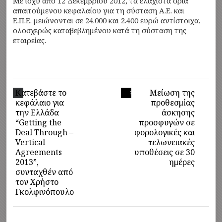
Με ισχύ από 12 Δεκεμβρίου 2012, τα ελάχιστα όρια
απαιτούμενου κεφαλαίου για τη σύσταση Α.Ε. και
Ε.Π.Ε. μειώνονται σε 24.000 και 2.400 ευρώ αντίστοιχα,
ολοσχερώς καταβεβλημένου κατά τη σύσταση της
εταιρείας.
Κατεβάστε το
Μείωση της
κεφάλαιο για
προθεσμίας
την Ελλάδα
άσκησης
“Getting the
προσφυγών σε
Deal Through –
φορολογικές και
Vertical
τελωνειακές
Agreements
υποθέσεις σε 30
2013”,
ημέρες
συνταχθέν από
τον Χρήστο
Γκολφινόπουλο