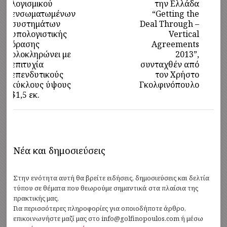
λογισμικού
την Ελλάδα
ενσωματωμένων
“Getting the
συστημάτων
Deal Through –
υπολογιστικής
Vertical
όρασης
Agreements
ολοκληρώνει με
2013”,
επιτυχία
συνταχθέν από
επενδυτικούς
τον Χρήστο
κύκλους ύψους
Γκολφινόπουλο
$1,5 εκ.
Νέα και δημοσιεύσεις
Στην ενότητα αυτή θα βρείτε ειδήσεις, δημοσιεύσεις και δελτία
τύπου σε θέματα που θεωρούμε σημαντικά στα πλαίσια της
πρακτικής μας.
Για περισσότερες πληροφορίες για οποιοδήποτε άρθρο,
επικοινωνήστε μαζί μας στο info@golfinopoulos.com ή μέσω